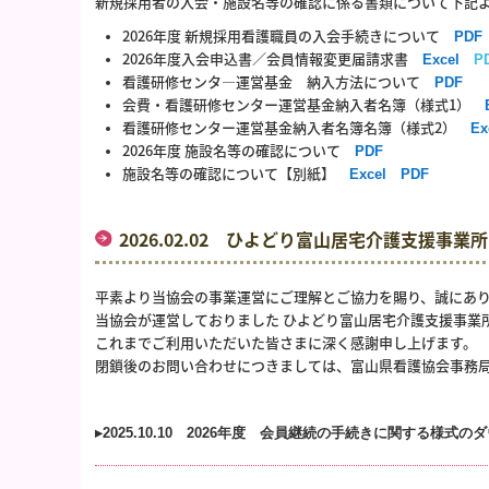
新規採用者の入会・施設名等の確認に係る書類について下記
2026年度 新規採用看護職員の入会手続きについて
PDF
2026年度入会申込書／会員情報変更届請求書
Excel
P
看護研修センタ―運営基金 納入方法について
PDF
会費・看護研修センター運営基金納入者名簿（様式1）
看護研修センター運営基金納入者名簿名簿（様式2）
Ex
2026年度 施設名等の確認について
PDF
施設名等の確認について【別紙】
Excel
PDF
2026.02.02 ひよどり富山居宅介護支援事
平素より当協会の事業運営にご理解とご協力を賜り、誠にあ
当協会が運営しておりました ひよどり富山居宅介護支援事業所
これまでご利用いただいた皆さまに深く感謝申し上げます。
閉鎖後のお問い合わせにつきましては、富山県看護協会事務局（☎
▸
2025.10.10
2026年度 会員継続の手続きに関する様式の