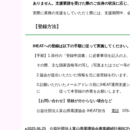
ありません。支援要請を受けた際のご自身の状況に応じ、
実際に業務の支援をしていただく際には、支援期間中、会
【登録方法】
IHEATへの登録は以下の手順に従って実施してください
【手順】
1.添付の「登録申請書」に必要事項を記入の上、info@
その際、主な国家資格等の写し（写真またはコピー等
2.協会が提出いただいた情報を元に仮登録を行います
3.記載いただいたメールアドレス宛にIHEAT運用支援シ
に 従って本登録の作業をお願いします。
【お問い合わせ】登録が分からない場合など
公益社団法人富山県看護協会 IHEAT担当
電話
076-
▸
2025.06.25 公益社団法人富山県看護協会事業継続計画BC