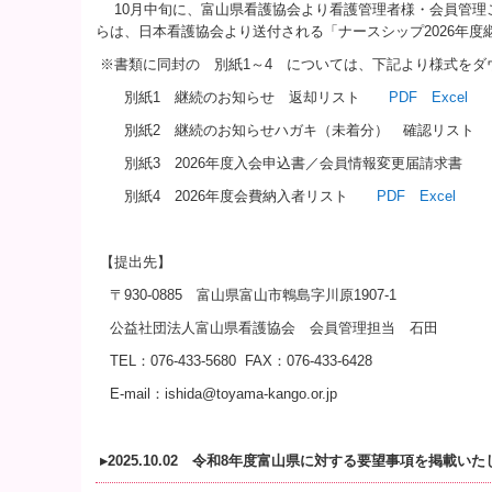
10
月中旬に、富山県看護協会より看護管理者様・会員管理
らは、日本看護協会より送付される「ナースシップ2026年度
※書類に同封の 別紙1～4 については、下記より様式をダ
別紙
1
継続のお知らせ 返却リスト
PDF
Excel
別紙
2
継続のお知らせハガキ（未着分） 確認リスト
別紙
3
2026
年度入会申込書／会員情報変更届請求書
別紙
4
2026
年度会費納入者リスト
PDF
Excel
【提出先】
〒930-0885 富山県富山市鵯島字川原1907-1
公益社団法人富山県看護協会 会員管理担当 石田
TEL
：
076-433-5680 FAX
：
076-433-6428
E-mail
：ishida@toyama-kango.or.jp
▸
2025.10.02 令和8年度富山県に対する要望事項を掲載い