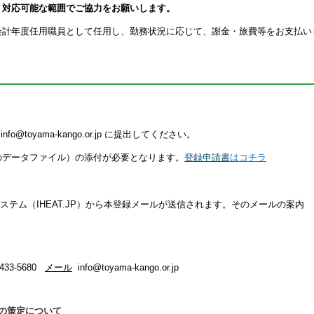
対応可能な範囲でご協力をお願いします。
計年度任用職員として任用し、勤務状況に応じて、謝金・旅費等をお支払い
。
toyama-kango.or.jp に提出してください。
のデータファイル）の添付が必要となります。
登録申請書
はコチラ
。
ステム（IHEAT.JP）から本登録メールが送信されます。
そのメール
の案内
433-5680
メール
info@toyama-kango.or.jp
Pの策定について