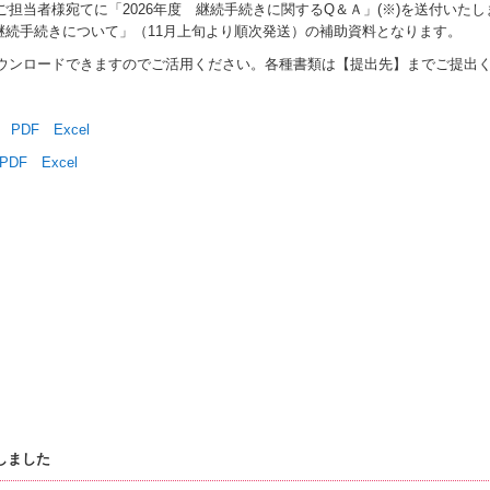
ご担当者様宛てに
「
2026
年度 継続手続きに関する
Q
＆Ａ」(※)を
送付いたし
継続手続きについて」（11月上旬より順次発送）の補助資料となります。
ウンロードできますので
ご活用ください。
各種書類は【提出先】までご提出
PDF
Excel
PDF
Excel
たしました