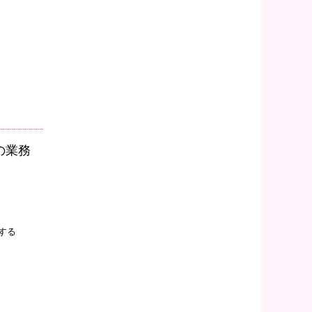
の業務
援する